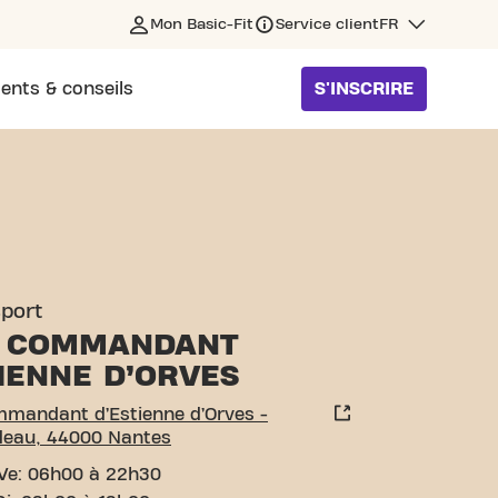
Mon Basic-Fit
Service client
FR
ents & conseils
S'INSCRIRE
ENNE D’ORVES - CARRÉ F
sport
 COMMANDANT
IENNE D’ORVES
mmandant d’Estienne d’Orves -
deau, 44000 Nantes
Ve: 06h00 à 22h30