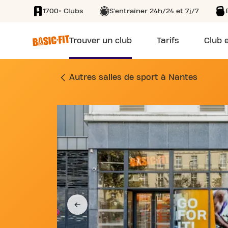
1700+ Clubs
S'entraîner 24h/24 et 7j/7
SKIP TO MAIN CONTENT
Trouver un club
Tarifs
Club e
SALLE DE SPORT 1
Autres salles de sport à Nantes