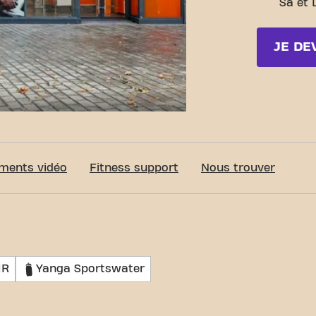
Sa et 
JE DE
c-Fit Nantes Cour Commandant d’Estienne d’Orves
ments vidéo
Fitness support
Nous trouver
MR
Yanga Sportswater