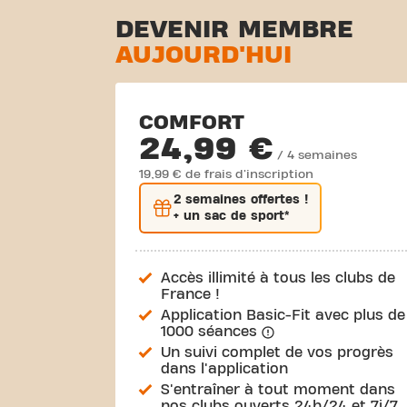
DEVENIR MEMBRE
AUJOURD'HUI
COMFORT
24,99 €
/ 4 semaines
19,99 € de frais d'inscription
2 semaines
offertes !
+ un sac de sport*
Accès illimité à tous les clubs de
France !
Application Basic-Fit avec plus de
1000 séances
Un suivi complet de vos progrès
dans l'application
S'entraîner à tout moment dans
nos clubs ouverts 24h/24 et 7j/7