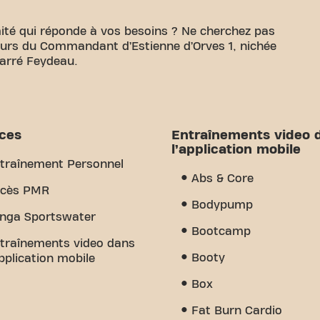
ité qui réponde à vos besoins ? Ne cherchez pas
 Cours du Commandant d’Estienne d’Orves 1, nichée
carré Feydeau.
 de disposer d'un espace confortable pour atteindre
38m² d'espace d'entraînement et des entraîneurs
nir à chaque étape. Notre salle de sport offre une
 d'entraînement vidéo et entraînement personnel.
ices
Entraînements video 
st le sens de la communauté que nous avons créé -
l’application mobile
ment et le soutien des autres membres. Rejoignez-
traînement Personnel
uoi Basic-Fit Nantes Cours du Commandant
Abs & Core
lle de sport - c'est l'endroit où le fitness et la
cès PMR
Bodypump
nga Sportswater
Bootcamp
traînements video dans
Booty
application mobile
Box
Fat Burn Cardio