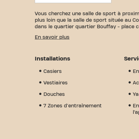
Vous cherchez une salle de sport à proxim
plus loin que la salle de sport située au
dans le quartier quartier Bouffay - place 
Nous savons à quel point il est important
En savoir plus
vos objectifs de fitness. Avec plus de 18
certifiés, nous sommes là pour vous soute
grande variété d'équipements, de séances
Installations
Serv
Mais ce qui nous distingue vraiment, c'e
un endroit où vous trouverez l'encourage
Casiers
En
nous dès aujourd'hui et découvrez pourq
d’Estienne d’Orves est plus qu'une simple sa
Vestiaires
Ac
communauté se rejoignent.
Douches
Ya
7 Zones d'entraînement
En
l’