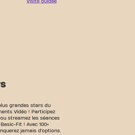
Visite guidée
TS
plus grandes stars du
ents Vidéo ! Participez
e ou streamez les séances
 Basic-Fit ! Avec 100+
anquerez jamais d’options.