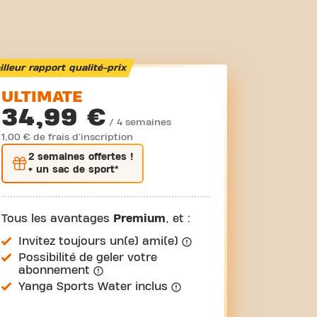
lleur rapport qualité-prix
ULTIMATE
34,99 €
/ 4 semaines
1,00 € de frais d'inscription
2 semaines
offertes !
+ un sac de sport*
Tous les avantages
Premium
, et :
Invitez toujours un(e) ami(e)
Possibilité de geler votre
abonnement
Yanga Sports Water inclus