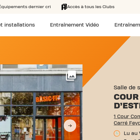
Équipements dernier cri
Accès à tous les Clubs
t installations
Entraînement Vidéo
Entraînem
 COUR COMMANDANT D’ESTI
Voir plus
Salle de 
COUR
D’EST
1 Cour Co
Carré Fey
Lu au 