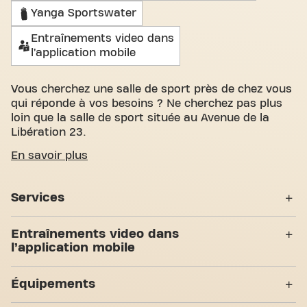
Yanga Sportswater
Entraînements video dans
l’application mobile
Vous cherchez une salle de sport près de chez vous
qui réponde à vos besoins ? Ne cherchez pas plus
loin que la salle de sport située au Avenue de la
Libération 23.
Nous comprenons à quel point il est important de
En savoir plus
disposer d'un espace confortable pour atteindre
vos objectifs de fitness. Avec des salles
Services
d'entraînement spacieuses et accueillantes et des
entraîneurs certifiés, nous sommes là pour vous
Entraînement Personnel
aider à chaque étape. Notre salle de sport offre une
Entraînements video dans
grande variété d'équipements, de séances
l’application mobile
Accès PMR
d'entraînement vidéo et entraînement personnel.
Mais ce qui nous distingue vraiment, c'est le sens
Abs & Core
Yanga Sportswater
Équipements
de la communauté que nous avons créé - un
Bodypump
endroit où vous trouverez l'encouragement et le
Entraînements video dans