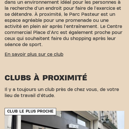
dans un environnement idéal pour les personnes à
la recherche d'un endroit pour faire de l'exercice et
se détendre. À proximité, le Parc Pasteur est un
espace agréable pour une promenade ou une
activité en plein air après l'entraînement. Le Centre
commercial Place d'Arc est également proche pour
ceux qui souhaitent faire du shopping après leur
séance de sport.
ACCESSIBILITÉ FACILE
En savoir plus sur ce club
Notre centre de fitness est facile d'accès ! Vous
pouvez nous rejoindre par divers moyens de
CLUBS À PROXIMITÉ
transport :
Tram :
L'arrêt de tram De Gaulle est à proximité.
Il y a toujours un club près de chez vous, de votre
Gare :
La gare d'Orléans est située à quelques
lieu de travail d'étude.
minutes du gym.
Avec notre emplacement pratique et nos
connexions de transport accessibles, atteindre vos
CLUB LE PLUS PROCHE
objectifs de fitness n'a jamais été aussi simple.
Venez au Basic-Fit Orléans Rue de la Libération et
faites partie de notre communauté fitness.