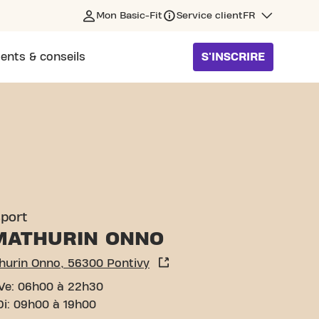
Mon Basic-Fit
Service client
FR
ents & conseils
S'INSCRIRE
TIVY
sport
MATHURIN ONNO
hurin Onno, 56300 Pontivy
Ve: 06h00 à 22h30
Di: 09h00 à 19h00