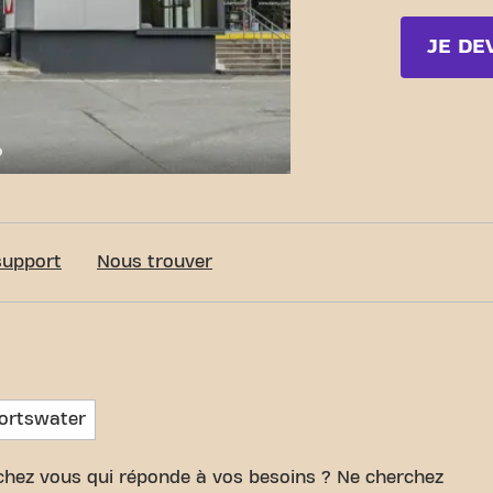
JE DE
c-Fit Pontivy Rue Mathurin Onno
support
Nous trouver
ortswater
 chez vous qui réponde à vos besoins ? Ne cherchez