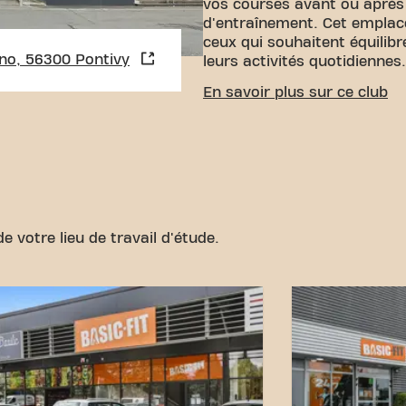
vos courses avant ou après
d'entraînement. Cet emplac
ceux qui souhaitent équilibr
no, 56300 Pontivy
leurs activités quotidiennes.
ACCESSIBILITÉ FACILE
En savoir plus sur ce club
Notre centre de fitness est 
Vous pouvez nous rejoindre
transport :
Parking :
Le park
Marcouville est disponible à
arrêts de bus les plus proc
Kennedy.
Train :
La gare la 
Pontoise. Avec notre empla
e votre lieu de travail d'étude.
connexions de transport acc
objectifs de fitness n’a jama
Rejoignez-nous au Basic-Fi
Onno et faites partie de no