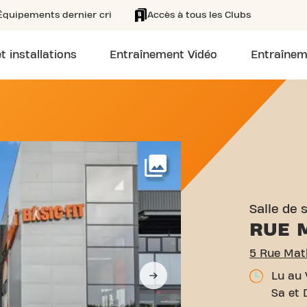
Équipements dernier cri
Accès à tous les Clubs
t installations
Entraînement Vidéo
Entraînem
 RUE MATHURIN ONNO PON
Voir plus
Salle de 
RUE 
5 Rue Mat
Lu au 
Sa et 