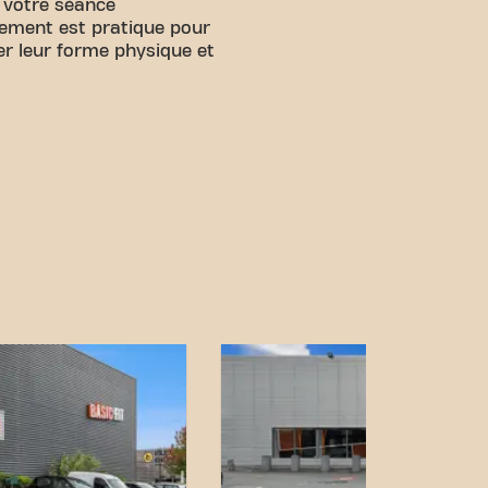
 votre séance
ement est pratique pour
er leur forme physique et
facilement accessible !
 par divers moyens de
ing Les Hauts de
 proximité.
Bus :
Les
hes sont Albert de Mun et
plus proche est la Gare de
cement central et nos
essibles, atteindre vos
is été aussi simple.
t Pontivy Rue Mathurin
tre communauté fitness.