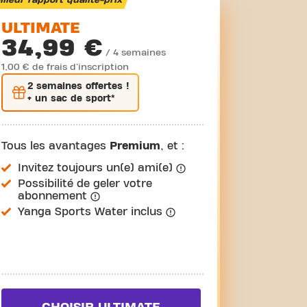
lleur rapport qualité-prix
ULTIMATE
34,99 €
/ 4 semaines
1,00 € de frais d'inscription
2 semaines
offertes !
+ un sac de sport*
Tous les avantages
Premium
, et :
Invitez toujours un(e) ami(e)
Possibilité de geler votre
abonnement
Yanga Sports Water inclus