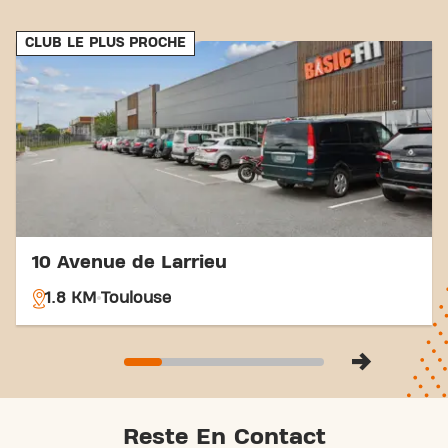
nos connexions de transport accessibles, atteindre
vos objectifs de fitness n'a jamais été aussi simple.
CLUB LE PLUS PROCHE
Venez au Basic-Fit Portet-Sur-Garonne Chemin des
Genets et faites partie de notre communauté
fitness.
10 Avenue de Larrieu
1.8 KM
Toulouse
Reste En Contact