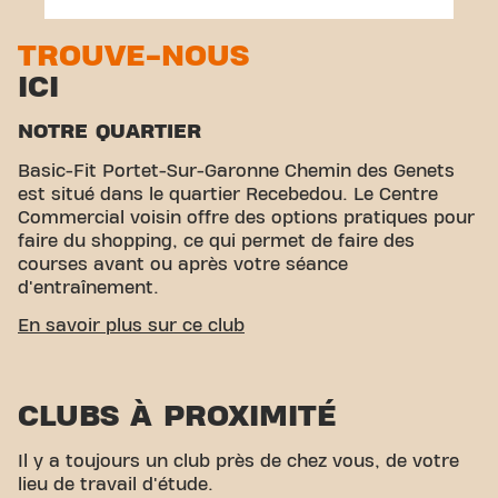
TROUVE-NOUS
ICI
NOTRE QUARTIER
Basic-Fit Portet-Sur-Garonne Chemin des Genets
est situé dans le quartier Recebedou. Le Centre
Commercial voisin offre des options pratiques pour
faire du shopping, ce qui permet de faire des
courses avant ou après votre séance
d'entraînement.
ACCESSIBILITÉ FACILE
En savoir plus sur ce club
Notre centre de fitness est facilement accessible !
Vous pouvez nous rejoindre par divers moyens de
CLUBS À PROXIMITÉ
transport :
Parking :
Un parking est disponible près
des commerces voisins.
Bus :
Les arrêts de bus les
plus proches sont Palanques et Centre commercial
Il y a toujours un club près de chez vous, de votre
Portet entrée 5. Avec notre emplacement central et
lieu de travail d'étude.