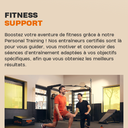
Zone functionelle
Genets est plus qu'une simple salle de sport - c'est
l'endroit où le fitness et la communauté se
Zone d'étirement
FITNESS
rejoignent.
SUPPORT
Cyclisme virtuel
Visite guidée
Boostez votre aventure de fitness grâce à notre
Personal Training ! Nos entraîneurs certifiés sont là
pour vous guider, vous motiver et concevoir des
séances d'entraînement adaptées à vos objectifs
spécifiques, afin que vous obteniez les meilleurs
résultats.