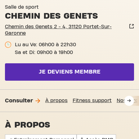
Basic-Fit Portet-Sur-Garon
Salle de sport
CHEMIN DES GENETS
Chemin des Genets 2 - 4, 31120 Portet-Sur-
Garonne
Lu au Ve: 06h00 à 22h30
Sa et Di: 09h00 à 19h00
JE DEVIENS MEMBRE
Consulter
À propos
Fitness support
Nous tro
À PROPOS