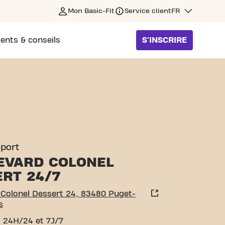
Mon Basic-Fit
Service client
FR
ents & conseils
S'INSCRIRE
RT 24 PUGET-SUR-ARGENS
sport
EVARD COLONEL
ERT 24/7
 Colonel Dessert 24, 83480 Puget-
s
 24H/24 et 7J/7