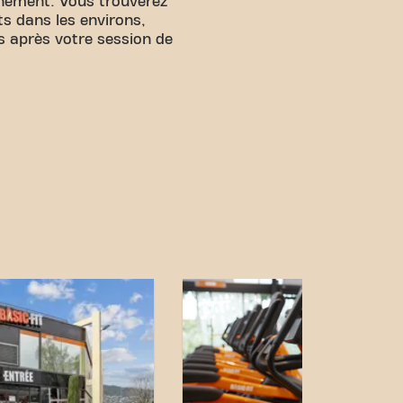
înement. Vous trouverez
s dans les environs,
s après votre session de
facilement accessible ! Un
nible à proximité. Avec
et nos options de
ndre vos objectifs de
facile. Venez au Basic-Fit
Colonel Dessert et faites
 fitness.