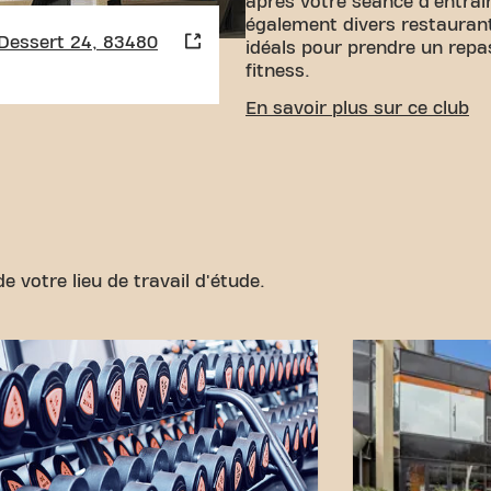
après votre séance d'entra
également divers restaurant
 Dessert 24, 83480
idéals pour prendre un repa
fitness.
ACCESSIBILITÉ FACILE
En savoir plus sur ce club
Notre centre de fitness est 
parking souterrain est dispo
notre emplacement central 
transport accessibles, attei
fitness n'a jamais été aussi 
Puget-Sur-Argens Boulevard 
e votre lieu de travail d'étude.
partie de notre communauté