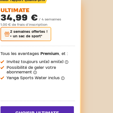
lleur rapport qualité-prix
ULTIMATE
34,99 €
/ 4 semaines
1,00 € de frais d'inscription
2 semaines
offertes !
+ un sac de sport*
Tous les avantages
Premium
, et :
Invitez toujours un(e) ami(e)
Possibilité de geler votre
abonnement
Yanga Sports Water inclus