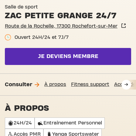
Basic-Fit Rochefort-sur-Me
Salle de sport
ZAC PETITE GRANGE 24/7
Route de la Rochelle, 17300 Rochefort-sur-Mer
Ouvert 24H/24 et 7J/7
JE DEVIENS MEMBRE
Consulter
À propos
Fitness support
Accès de
À PROPOS
24H/24
Entraînement Personnel
Accès PMR
Yanga Sportswater