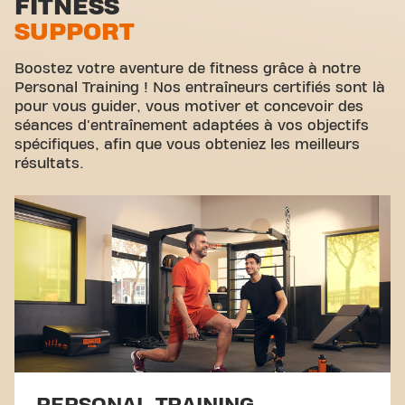
FITNESS
fitness et la communauté se rejoignent.
SUPPORT
Cyclisme virtuel
Visite guidée
Boostez votre aventure de fitness grâce à notre
Personal Training ! Nos entraîneurs certifiés sont là
pour vous guider, vous motiver et concevoir des
séances d'entraînement adaptées à vos objectifs
spécifiques, afin que vous obteniez les meilleurs
résultats.