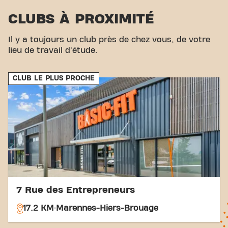
pouvez nous rejoindre par divers moyens de
CLUBS À PROXIMITÉ
transport :
Parking :
Le parking du club est
disponible à proximité.
Bus :
Les arrêts de bus
Route de la Rochelle et Brouillet sont proches. Avec
Il y a toujours un club près de chez vous, de votre
notre emplacement central et nos connexions de
lieu de travail d'étude.
transport accessibles, atteindre vos objectifs de
fitness n'a jamais été aussi facile. Venez au fitness
CLUB LE PLUS PROCHE
Basic-Fit Rochefort-sur-Mer ZAC Petite Grange à
Rochefort-sur-Mer et faites partie de notre
communauté fitness.
7 Rue des Entrepreneurs
17.2 KM
Marennes-Hiers-Brouage