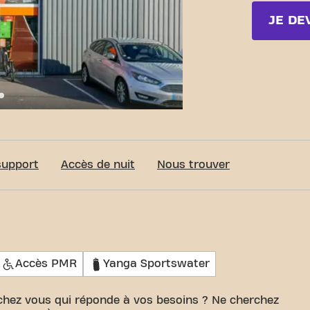
JE DE
c-Fit Rouxmesnil-Bouteilles Voie À 24/7
support
Accès de nuit
Nous trouver
Accès PMR
Yanga Sportswater
 chez vous qui réponde à vos besoins ? Ne cherchez