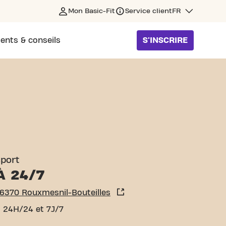
Mon Basic-Fit
Service client
FR
ents & conseils
S'INSCRIRE
ILLES
sport
À 24/7
76370 Rouxmesnil-Bouteilles
 24H/24 et 7J/7