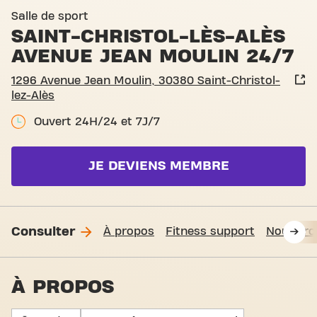
Basic-Fit Saint-Christol-lès
Salle de sport
SAINT-CHRISTOL-LÈS-ALÈS
AVENUE JEAN MOULIN 24/7
1296 Avenue Jean Moulin, 30380 Saint-Christol-
lez-Alès
Ouvert 24H/24 et 7J/7
JE DEVIENS MEMBRE
Consulter
À propos
Fitness support
Nous tro
À PROPOS