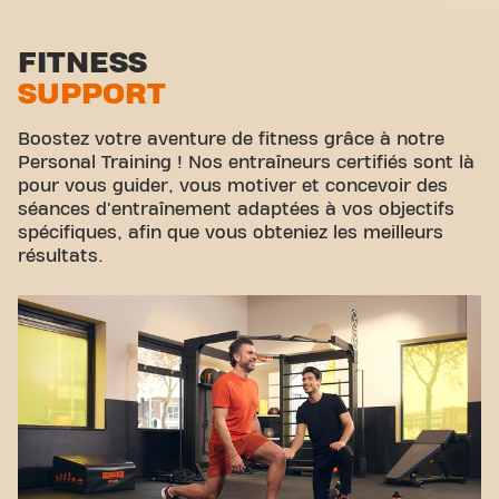
Zone functionelle
Alès Avenue Jean Moulin est plus qu'une simple
salle de sport - c'est l'endroit où le fitness et la
Zone d'étirement
FITNESS
communauté se rejoignent.
SUPPORT
Cyclisme virtuel
Visite guidée
Boostez votre aventure de fitness grâce à notre
Personal Training ! Nos entraîneurs certifiés sont là
pour vous guider, vous motiver et concevoir des
séances d'entraînement adaptées à vos objectifs
spécifiques, afin que vous obteniez les meilleurs
résultats.