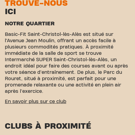
TROUVE-NOUS
ICI
NOTRE QUARTIER
Basic-Fit Saint-Christol-lès-Alès est situé sur
l’Avenue Jean Moulin, offrant un accès facile à
plusieurs commodités pratiques. À proximité
immédiate de la salle de sport se trouve
Intermarché SUPER Saint-Christol-lès-Alès, un
endroit idéal pour faire des courses avant ou après
votre séance d'entraînement. De plus, le Parc du
Rouret, situé à proximité, est parfait pour une
promenade relaxante ou une activité en plein air
après l'exercice.
ACCESSIBILITÉ FACILE
En savoir plus sur ce club
Notre centre de fitness est facilement accessible !
Vous pouvez nous rejoindre par divers moyens de
CLUBS À PROXIMITÉ
transport :
Parking :
Parking Action** est disponible à