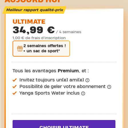
Meilleur rapport qualité-prix
ULTIMATE
34,99 €
/ 4 semaines
1,00 € de frais d'inscription
2 semaines
offertes !
+ un sac de sport*
Tous les avantages
Premium
, et :
Invitez toujours un(e) ami(e)
Possibilité de geler votre abonnement
Yanga Sports Water inclus
CHOISIR ULTIMATE