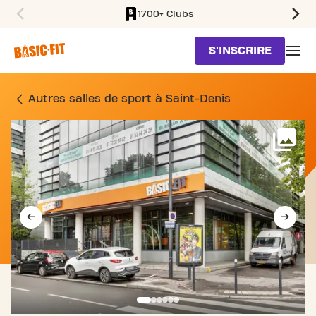
1700+ Clubs
SKIP TO MAIN CONTENT
S'INSCRIRE
SALLE DE SPORT RUE FR
Autres salles de sport à Saint-Denis
Voi