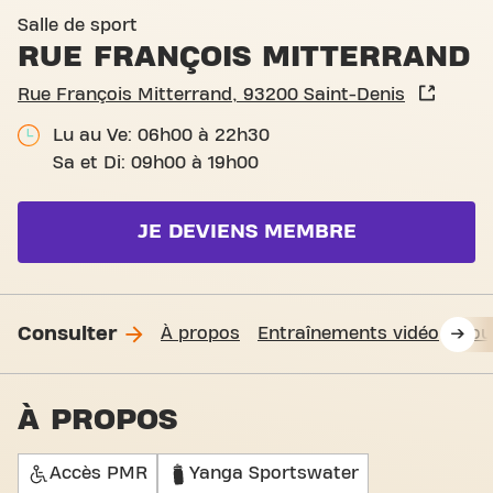
Basic-Fit Saint-Denis Rue F
Salle de sport
RUE FRANÇOIS MITTERRAND
Rue François Mitterrand, 93200 Saint-Denis
Lu au Ve: 06h00 à 22h30
Sa et Di: 09h00 à 19h00
JE DEVIENS MEMBRE
Consulter
À propos
Entraînements vidéo
Nou
À PROPOS
Accès PMR
Yanga Sportswater