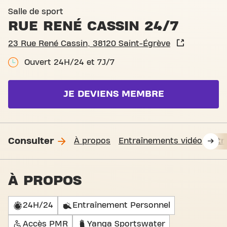
Basic-Fit Saint-Égrève Rue 
Salle de sport
RUE RENÉ CASSIN 24/7
23 Rue René Cassin, 38120 Saint-Égrève
Ouvert 24H/24 et 7J/7
JE DEVIENS MEMBRE
Consulter
À propos
Entraînements vidéo
Fit
À PROPOS
24H/24
Entraînement Personnel
Accès PMR
Yanga Sportswater