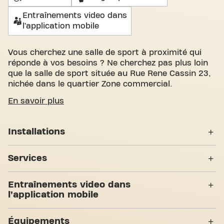
Entraînements video dans
l’application mobile
Vous cherchez une salle de sport à proximité qui
réponde à vos besoins ? Ne cherchez pas plus loin
que la salle de sport située au Rue Rene Cassin 23,
nichée dans le quartier Zone commercial.
Nous savons à quel point il est important de
En savoir plus
disposer d'un espace confortable pour atteindre
vos objectifs de fitness. Avec plus de 1155m²
Installations
d'espace d'entraînement et des entraîneurs
certifiés, nous sommes là pour vous soutenir à
Casiers
chaque étape. Notre salle de sport offre une grande
Services
variété d'équipements, de séances d'entraînement
Vestiaires
vidéo et entraînement personnel. Mais ce qui nous
24H/24
Entraînements video dans
distingue vraiment, c'est le sens de la communauté
Douches
l’application mobile
que nous avons créé - un endroit où vous trouverez
Entraînement Personnel
l'encouragement et le soutien des autres membres.
7 Zones d'entraînement
Abs & Core
Accès PMR
Rejoignez-nous dès aujourd'hui et découvrez
Équipements