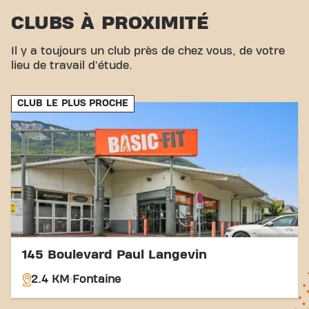
parking privé Basic-Fit est disponible sur place. Le
CLUBS À PROXIMITÉ
Parking Guyarderie se trouve à 600m. Avec notre
emplacement central et nos options de transport
accessibles, atteindre vos objectifs de fitness n’a
Il y a toujours un club près de chez vous, de votre
jamais été aussi simple. Venez au Basic-Fit Saint-
lieu de travail d'étude.
Egreve Rue Rene Cassin et rejoignez notre
communauté fitness !
CLUB LE PLUS PROCHE
145 Boulevard Paul Langevin
2.4 KM
Fontaine