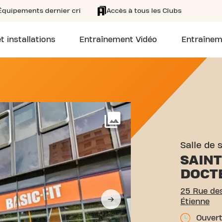
Équipements dernier cri
Accès à tous les Clubs
t installations
Entraînement Vidéo
Entraînem
5 RUE DES DOCTEURS CHAR
Voir plus
Salle de 
SAIN
DOCT
25 Rue des
Étienne
Ouvert