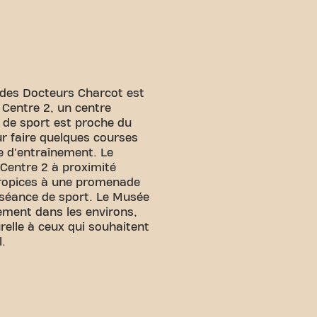
 des Docteurs Charcot est
 Centre 2, un centre
le de sport est proche du
ur faire quelques courses
e d'entraînement. Le
 Centre 2 à proximité
propices à une promenade
 séance de sport. Le Musée
lement dans les environs,
relle à ceux qui souhaitent
l.
facilement accessible !
 par divers moyens de