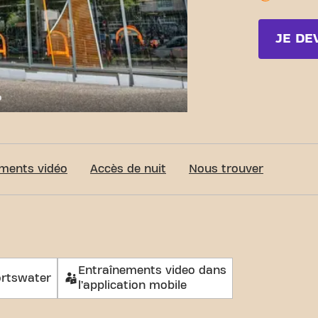
JE DE
c-Fit Saint-Etienne Rue des Docteurs Charcot 24/7
ments vidéo
Accès de nuit
Nous trouver
Entraînements video dans
rtswater
l’application mobile