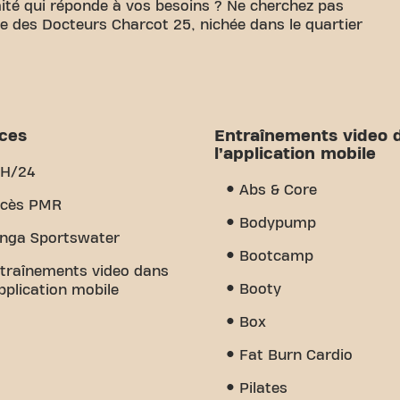
ité qui réponde à vos besoins ? Ne cherchez pas
Rue des Docteurs Charcot 25, nichée dans le quartier
 de disposer d'un espace confortable pour atteindre
04m² d'espace d'entraînement et des entraîneurs
nir à chaque étape. Notre salle de sport offre une
es d'entraînement vidéo. Mais ce qui nous
ices
Entraînements video 
communauté que nous avons créé - un endroit où
l’application mobile
tien des autres membres. Rejoignez-nous dès
H/24
it Saint-Etienne Rue des Docteurs Charcot est plus
Abs & Core
oit où le fitness et la communauté se rejoignent.
cès PMR
Bodypump
nga Sportswater
Bootcamp
traînements video dans
Booty
application mobile
Box
Fat Burn Cardio
Pilates