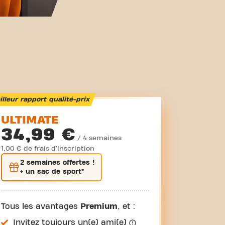
lleur rapport qualité-prix
ULTIMATE
34,99 €
/ 4 semaines
1,00 € de frais d'inscription
2 semaines
offertes !
+ un sac de sport*
Tous les avantages
Premium
, et :
Invitez toujours un(e) ami(e)