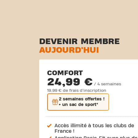
DEVENIR MEMBRE
AUJOURD'HUI
COMFORT
24,99 €
/ 4 semaines
19,99 € de frais d'inscription
2 semaines
offertes !
+ un sac de sport*
Accès illimité à tous les clubs de
France !