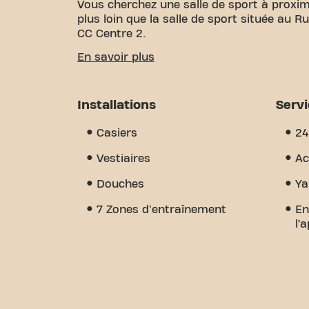
Vous cherchez une salle de sport à proxim
plus loin que la salle de sport située au 
CC Centre 2.
Nous savons à quel point il est important
En savoir plus
vos objectifs de fitness. Avec plus de 19
certifiés, nous sommes là pour vous soute
grande variété d'équipements et de séanc
Installations
Serv
distingue vraiment, c'est le sens de la 
vous trouverez l'encouragement et le sou
Casiers
24
aujourd'hui et découvrez pourquoi Basic-F
qu'une simple salle de sport - c'est l'endr
Vestiaires
Ac
Douches
Ya
7 Zones d'entraînement
En
l’