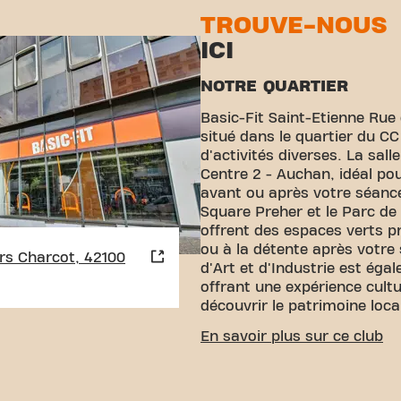
TROUVE-NOUS
ICI
NOTRE QUARTIER
Basic-Fit Saint-Etienne Rue
situé dans le quartier du CC
d'activités diverses. La sal
Centre 2 - Auchan, idéal po
avant ou après votre séanc
Square Preher et le Parc de
offrent des espaces verts 
ou à la détente après votre
rs Charcot, 42100
d'Art et d'Industrie est éga
offrant une expérience cultu
découvrir le patrimoine loca
ACCESSIBILITÉ FACILE
En savoir plus sur ce club
Notre centre de fitness est 
Vous pouvez nous rejoindre