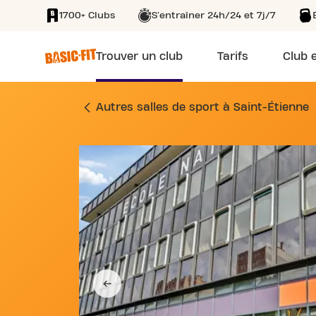
1700+ Clubs
S'entraîner 24h/24 et 7j/7
SKIP TO MAIN CONTENT
Trouver un club
Tarifs
Club e
SALLE DE SPORT 2
Autres salles de sport à Saint-Étienne