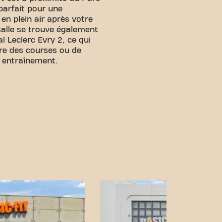
parfait pour une
en plein air après votre
alle se trouve également
 Leclerc Evry 2, ce qui
re des courses ou de
 entraînement.
facile d'accès ! Vous
divers moyens de transport
isponible à proximité.
Bus
rmain-lès-Corbeil -
Corbeil - Église sont à
e de Saint-Germain-lès-
sible. Avec notre
 connexions de transport
jectifs de fitness n'a
ez au Basic-Fit Saint-
is Tillet à Saint-
s partie de notre