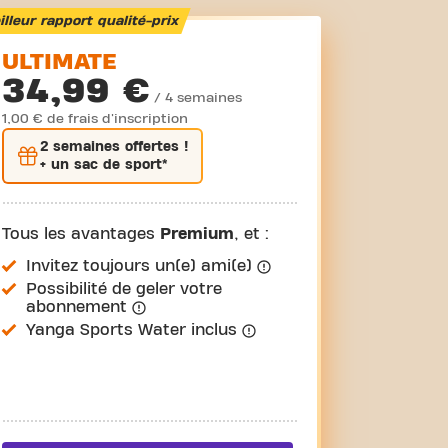
lleur rapport qualité-prix
ULTIMATE
34,99 €
/ 4 semaines
1,00 € de frais d'inscription
2 semaines
offertes !
+ un sac de sport*
Tous les avantages
Premium
, et :
Invitez toujours un(e) ami(e)
Possibilité de geler votre
abonnement
Yanga Sports Water inclus