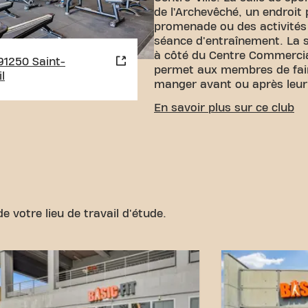
de l’Archevêché, un endroit 
promenade ou des activités 
séance d'entraînement. La s
à côté du Centre Commercial
, 91250 Saint-
permet aux membres de fai
l
manger avant ou après leur
ACCESSIBILITÉ FACILE
En savoir plus sur ce club
Notre centre de fitness est 
pouvez nous rejoindre par 
:
Parking :
Un parking est d
:
Les arrêts de bus Saint-Ge
Centre et Saint-Germain-lès-
quelques pas.
Train :
La gar
e votre lieu de travail d'étude.
Corbeil est facilement acces
emplacement central et nos
accessibles, atteindre vos ob
jamais été aussi simple. Ven
Germain-Les-Corbeil Allee Lou
Germain-les-Corbeil et faite
communauté fitness.