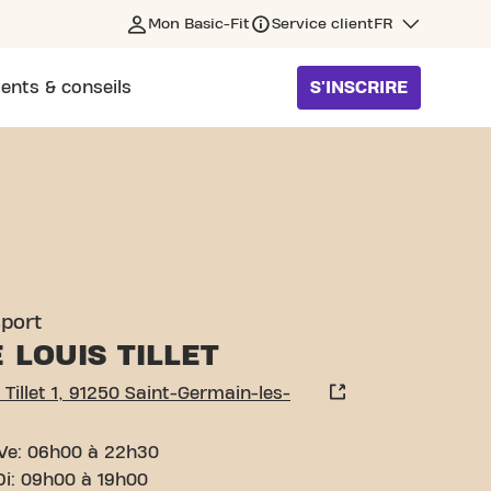
Mon Basic-Fit
Service client
FR
ents & conseils
S'INSCRIRE
-GERMAIN-LES-CORBEIL
sport
 LOUIS TILLET
 Tillet 1, 91250 Saint-Germain-les-
Ve: 06h00 à 22h30
Di: 09h00 à 19h00