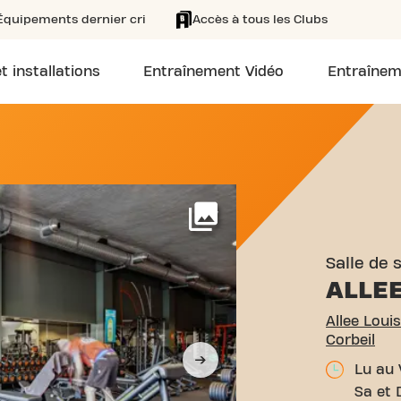
Équipements dernier cri
Accès à tous les Clubs
t installations
Entraînement Vidéo
Entraînem
LEE LOUIS TILLET 1 SAINT
Voir plus
Salle de 
ALLEE
Allee Louis
Corbeil
Lu au 
Sa et 