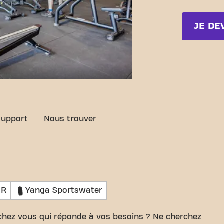
JE DE
c-Fit Saint-Germain-Les-Corbeil Allee Louis Tillet
support
Nous trouver
MR
Yanga Sportswater
 chez vous qui réponde à vos besoins ? Ne cherchez