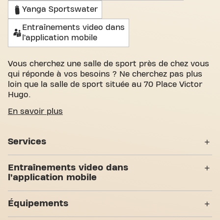
Yanga Sportswater
Entraînements video dans
l’application mobile
Vous cherchez une salle de sport près de chez vous
qui réponde à vos besoins ? Ne cherchez pas plus
loin que la salle de sport située au 70 Place Victor
Hugo.
Nous comprenons à quel point il est important de
En savoir plus
disposer d'un espace confortable pour atteindre
vos objectifs de fitness. Avec des salles
Services
d'entraînement spacieuses et accueillantes et des
entraîneurs certifiés, nous sommes là pour vous
Entraînement Personnel
aider à chaque étape. Notre salle de sport offre une
Entraînements video dans
grande variété d'équipements, de séances
l’application mobile
Accès PMR
d'entraînement vidéo et entraînement personnel.
Mais ce qui nous distingue vraiment, c'est le sens
Abs & Core
Yanga Sportswater
Équipements
de la communauté que nous avons créé - un
Bodypump
endroit où vous trouverez l'encouragement et le
Entraînements video dans