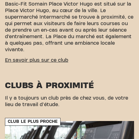
Basic-Fit Somain Place Victor Hugo est situé sur la
Place Victor Hugo, au cœur de la ville. Le
supermarché Intermarché se trouve à proximité, ce
qui permet aux visiteurs de faire leurs courses ou
de prendre un en-cas avant ou après leur séance
d’entraînement. La Place du marché est également
à quelques pas, offrant une ambiance locale
vivante.
ACCESSIBILITÉ FACILE
En savoir plus sur ce club
Notre centre de fitness est facile d'accès ! Vous
pouvez nous rejoindre par divers moyens de
CLUBS À PROXIMITÉ
transport :
Parking :
Un parking pratique est
disponible à proximité.
Bus :
L’arrêt de bus La
Poste est à quelques minutes à pied.
Train :
La
Il y a toujours un club près de chez vous, de votre
gare de Somain est également facilement
lieu de travail d'étude.
accessible. Avec notre emplacement central et nos
connexions de transport accessibles, atteindre vos
CLUB LE PLUS PROCHE
objectifs de fitness n'a jamais été aussi simple.
Venez au Basic-Fit Somain Place Victor Hugo et
faites partie de notre communauté fitness !