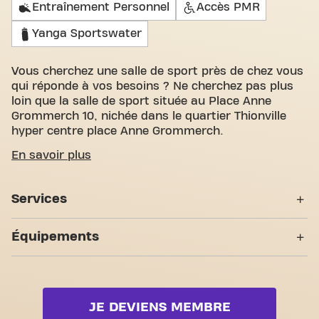
Entraînement Personnel
Accès PMR
Yanga Sportswater
Vous cherchez une salle de sport près de chez vous
qui réponde à vos besoins ? Ne cherchez pas plus
loin que la salle de sport située au Place Anne
Grommerch 10, nichée dans le quartier Thionville
hyper centre place Anne Grommerch.
Nous comprenons à quel point il est important de
En savoir plus
disposer d'un espace confortable pour atteindre
vos objectifs de fitness. Avec des salles
Services
d'entraînement spacieuses et accueillantes et des
entraîneurs certifiés, nous sommes là pour vous
Entraînement Personnel
soutenir à chaque étape. Notre salle de sport offre
Équipements
une grande variété d'équipements, de séances
Accès PMR
d'entraînement vidéo et entraînement personnel.
Zone musculation
Mais ce qui nous distingue vraiment, c'est le sens
Yanga Sportswater
de la communauté que nous avons créé - un
Zone cardio
endroit où vous trouverez l'encouragement et le
JE DEVIENS MEMBRE
Zone poids libres