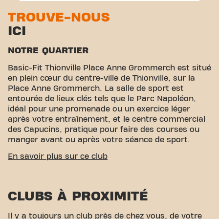
TROUVE-NOUS
ICI
NOTRE QUARTIER
Basic-Fit Thionville Place Anne Grommerch est situé
en plein cœur du centre-ville de Thionville, sur la
Place Anne Grommerch. La salle de sport est
entourée de lieux clés tels que le Parc Napoléon,
idéal pour une promenade ou un exercice léger
après votre entraînement, et le centre commercial
des Capucins, pratique pour faire des courses ou
manger avant ou après votre séance de sport.
ACCESSIBILITÉ FACILE
En savoir plus sur ce club
Notre centre de fitness est facilement accessible !
Vous pouvez nous rejoindre par divers moyens de
CLUBS À PROXIMITÉ
transport :
Parking :
Le parking du centre
commercial Les Capucins est disponible à
proximité.
Bus :
La gare routière de Thionville est à
Il y a toujours un club près de chez vous, de votre