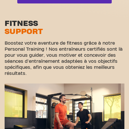
soutien des autres membres. Rejoignez-nous dès
aujourd'hui et découvrez pourquoi Basic-Fit
Zone functionelle
Thionville 10 Place Anne Grommerch (Orange et
Footlocker) est plus qu'une simple salle de sport -
Zone d'étirement
FITNESS
c'est l'endroit où le fitness et la communauté se
SUPPORT
rejoignent.
Cyclisme virtuel
Visite guidée
Boostez votre aventure de fitness grâce à notre
Personal Training ! Nos entraîneurs certifiés sont là
pour vous guider, vous motiver et concevoir des
séances d'entraînement adaptées à vos objectifs
spécifiques, afin que vous obteniez les meilleurs
résultats.