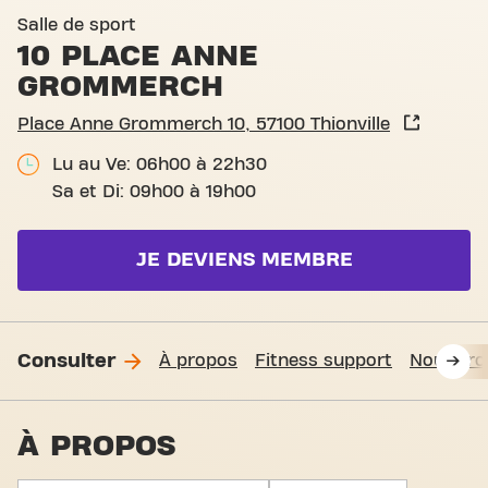
Basic-Fit Thionville 10 Pla
Salle de sport
10 PLACE ANNE
GROMMERCH
Place Anne Grommerch 10, 57100 Thionville
Lu au Ve: 06h00 à 22h30
Sa et Di: 09h00 à 19h00
JE DEVIENS MEMBRE
Consulter
À propos
Fitness support
Nous tro
À PROPOS