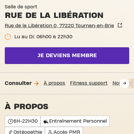
Basic-Fit Tournan-en-Brie Ru
Salle de sport
RUE DE LA LIBÉRATION
Rue de la Libération 0, 77220 Tournan-en-Brie
Lu au Di: 06h00 à 22h30
JE DEVIENS MEMBRE
Consulter
À propos
Fitness support
Nous tro
À PROPOS
6H-22H30
Entraînement Personnel
Ostéopathie
Accès PMR