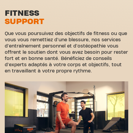
Tournan-en-Brie Rue de la Libération est plus
qu'une simple salle de sport - c'est l'endroit où le
Zone d'étirement
FITNESS
fitness et la communauté se rejoignent.
SUPPORT
Cyclisme virtuel
Visite guidée
Que vous poursuivez des objectifs de fitness ou que
vous vous remettiez d'une blessure, nos services
d'entraînement personnel et d'ostéopathie vous
offrent le soutien dont vous avez besoin pour rester
fort et en bonne santé. Bénéficiez de conseils
d'experts adaptés à votre corps et objectifs, tout
en travaillant à votre propre rythme.