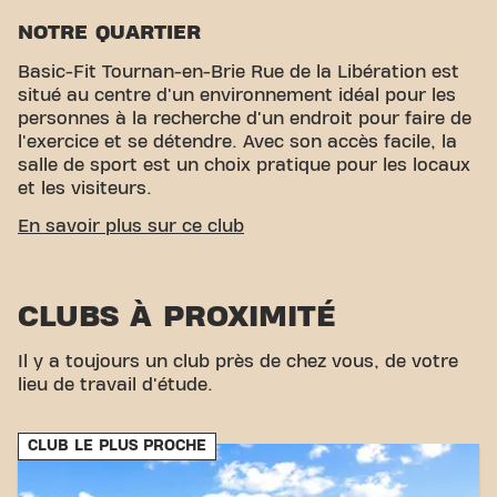
NOTRE QUARTIER
Basic-Fit Tournan-en-Brie Rue de la Libération est
situé au centre d'un environnement idéal pour les
personnes à la recherche d'un endroit pour faire de
l'exercice et se détendre. Avec son accès facile, la
salle de sport est un choix pratique pour les locaux
et les visiteurs.
ACCESSIBILITÉ FACILE
En savoir plus sur ce club
Notre centre de fitness est facile d'accès ! Vous
pouvez nous rejoindre par divers moyens de
CLUBS À PROXIMITÉ
transport :
Parking :
Un parking gratuit est
disponible en face de la salle de sport.
Bus :
L'arrêt
de bus Tournan se trouve à proximité, offrant une
Il y a toujours un club près de chez vous, de votre
option pratique pour les utilisateurs des transports
lieu de travail d'étude.
en commun.
Train :
La gare de Gretz-Armainvilliers
offre une alternative pour les membres qui se
CLUB LE PLUS PROCHE
déplacent en train. Avec notre emplacement central
et nos options de transport accessibles, atteindre