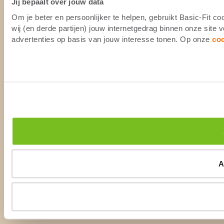
Jij bepaalt over jouw data
Om je beter en persoonlijker te helpen, gebruikt Basic-Fit 
wij (en derde partijen) jouw internetgedrag binnen onze site
advertenties op basis van jouw interesse tonen. Op onze
co
A