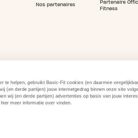
Partenaire Offic
Nos partenaires
Fitness
er te helpen, gebruikt Basic-Fit cookies (en daarmee vergelijkba
j (en derde partijen) jouw internetgedrag binnen onze site volg
n wij (en derde partijen) advertenties op basis van jouw intere
 hier meer informatie over vinden.
itique de confidentialité
Surveillance par caméra
14 jou