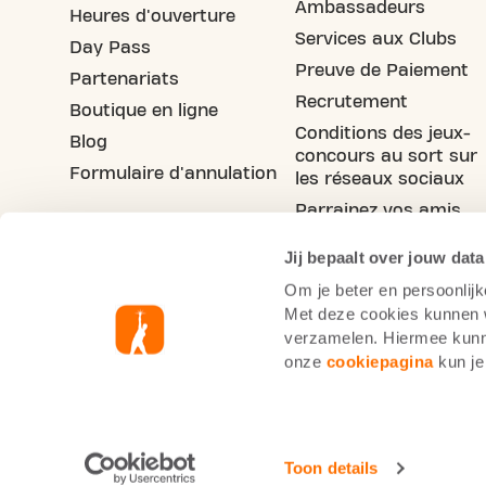
Ambassadeurs
Heures d'ouverture
Services aux Clubs
Day Pass
Preuve de Paiement
Partenariats
Recrutement
Boutique en ligne
Conditions des jeux-
Blog
concours au sort sur
Formulaire d'annulation
les réseaux sociaux
Parrainez vos amis
Jij bepaalt over jouw data
Om je beter en persoonlijk
Met deze cookies kunnen wi
verzamelen. Hiermee kunne
onze
cookiepagina
kun je
Informations cookie
Pol
Basic-Fit France
Mentions légales
Toon details