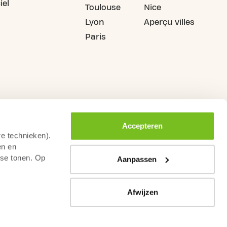
iel
Toulouse
Nice
Lyon
Aperçu villes
Paris
Accepteren
re technieken).
en en
sse tonen. Op
Aanpassen
Afwijzen
rs de droit de rétractation
Conditions générales