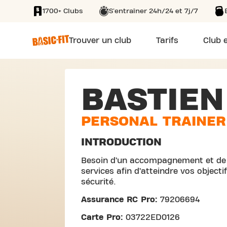
1700+ Clubs
S'entraîner 24h/24 et 7j/7
SKIP TO MAIN CONTENT
Trouver un club
Tarifs
Club e
BASTIE
PERSONAL TRAINER
INTRODUCTION
Besoin d’un accompagnement et de 
services afin d’atteindre vos objecti
sécurité.
Assurance RC Pro:
79206694
Carte Pro:
03722ED0126