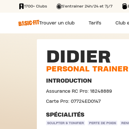
1700+ Clubs
S'entraîner 24h/24 et 7j/7
SKIP TO MAIN CONTENT
Trouver un club
Tarifs
Club e
DIDIER
PERSONAL TRAINER
INTRODUCTION
Assurance RC Pro: 18248889
Carte Pro: 07724ED0147
SPÉCIALITÉS
SCULPTER & TONIFIER
PERTE DE POIDS
REN