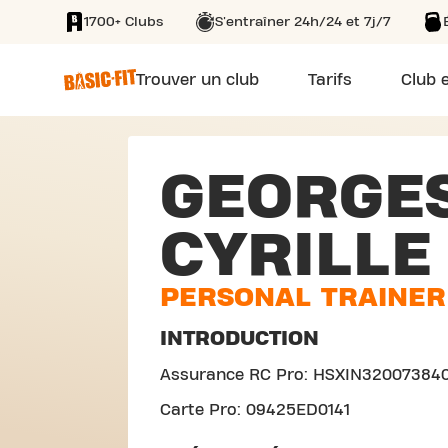
1700+ Clubs
S'entraîner 24h/24 et 7j/7
SKIP TO MAIN CONTENT
Trouver un club
Tarifs
Club e
GEORGE
CYRILLE
PERSONAL TRAINER
INTRODUCTION
Assurance RC Pro: HSXIN32007384
Carte Pro: 09425ED0141