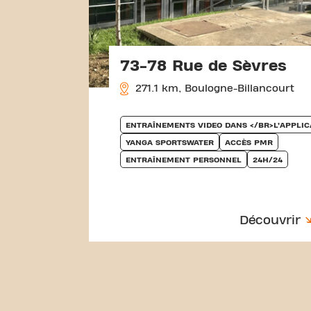
73-78 Rue de Sèvres
271.1 km, Boulogne-Billancourt
ENTRAÎNEMENTS VIDEO DANS </BR>L’APPLIC
YANGA SPORTSWATER
ACCÈS PMR
ENTRAÎNEMENT PERSONNEL
24H/24
Découvrir