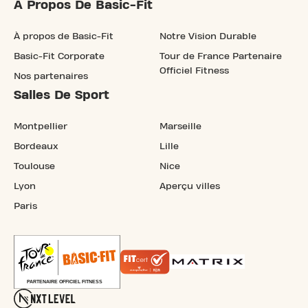
À Propos De Basic-Fit
À propos de Basic-Fit
Notre Vision Durable
Basic-Fit Corporate
Tour de France Partenaire
Officiel Fitness
Nos partenaires
Salles De Sport
Montpellier
Marseille
Bordeaux
Lille
Toulouse
Nice
Lyon
Aperçu villes
Paris