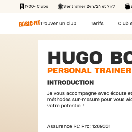
1700+ Clubs
S'entraîner 24h/24 et 7j/7
SKIP TO MAIN CONTENT
Trouver un club
Tarifs
Club e
HUGO BO
PERSONAL TRAINER
INTRODUCTION
Je vous accompagne avec écoute et b
méthodes sur-mesure pour vous aider
votre potentiel !
Assurance RC Pro: 1289331