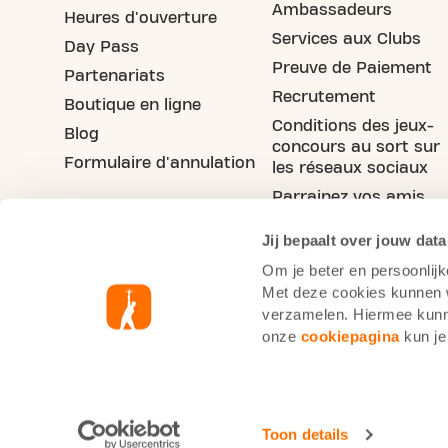
Ambassadeurs
Heures d'ouverture
Services aux Clubs
Day Pass
Preuve de Paiement
Partenariats
Recrutement
Boutique en ligne
Conditions des jeux-
Blog
concours au sort sur
Formulaire d'annulation
les réseaux sociaux
Parrainez vos amis
Jij bepaalt over jouw data
Om je beter en persoonlijk
Met deze cookies kunnen wi
verzamelen. Hiermee kunne
onze
cookiepagina
kun je
Informations cookie
Pol
Basic-Fit France
Mentions légales
Toon details