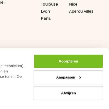
iel
Toulouse
Nice
Lyon
Aperçu villes
Paris
Accepteren
re technieken).
en en
sse tonen. Op
Aanpassen
Afwijzen
rs de droit de rétractation
Conditions générales