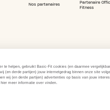
Partenaire Offic
Nos partenaires
Fitness
er te helpen, gebruikt Basic-Fit cookies (en daarmee vergelijkba
j (en derde partijen) jouw internetgedrag binnen onze site volg
n wij (en derde partijen) advertenties op basis van jouw intere
 hier meer informatie over vinden.
itique de confidentialité
Surveillance par caméra
14 jou