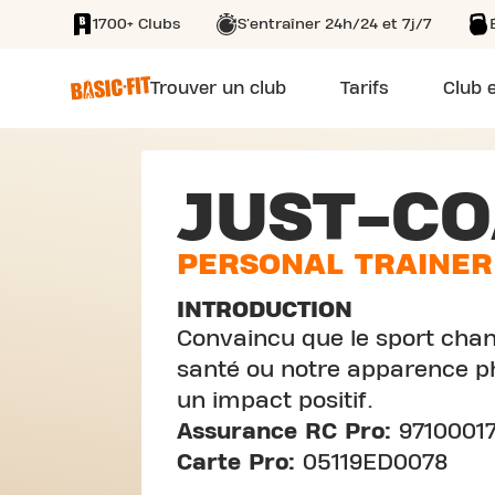
1700+ Clubs
S'entraîner 24h/24 et 7j/7
SKIP TO MAIN CONTENT
Trouver un club
Tarifs
Club e
JUST-CO
PERSONAL TRAINER
INTRODUCTION
Convaincu que le sport chang
santé ou notre apparence ph
un impact positif.
Assurance RC Pro:
9710001
Carte Pro:
05119ED0078