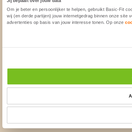
Jij bepaalt over jouw data
Om je beter en persoonlijker te helpen, gebruikt Basic-Fit 
wij (en derde partijen) jouw internetgedrag binnen onze site
advertenties op basis van jouw interesse tonen. Op onze
co
A