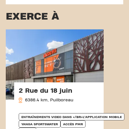
EXERCE À
2 Rue du 18 juin
6386.4 km, Puilboreau
ENTRAÎNEMENTS VIDEO DANS </BR>L’APPLICATION MOBILE
YANGA SPORTSWATER
ACCÈS PMR