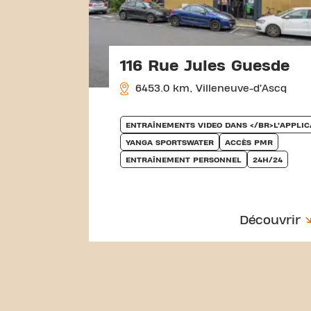
116 Rue Jules Guesde
6453.0 km, Villeneuve-d’Ascq
ENTRAÎNEMENTS VIDEO DANS </BR>L’APPLIC
YANGA SPORTSWATER
ACCÈS PMR
ENTRAÎNEMENT PERSONNEL
24H/24
Découvrir