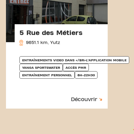
5 Rue des Métiers
9651.1 km, Yutz
ENTRAÎNEMENTS VIDEO DANS </BR>L’APPLICATION MOBILE
YANGA SPORTSWATER
ACCÈS PMR
ENTRAÎNEMENT PERSONNEL
6H-22H30
Découvrir