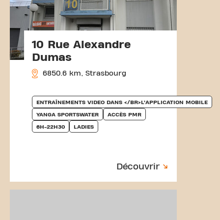
10 Rue Alexandre
Dumas
6850.6 km, Strasbourg
ENTRAÎNEMENTS VIDEO DANS </BR>L’APPLICATION MOBILE
YANGA SPORTSWATER
ACCÈS PMR
6H-22H30
LADIES
Découvrir