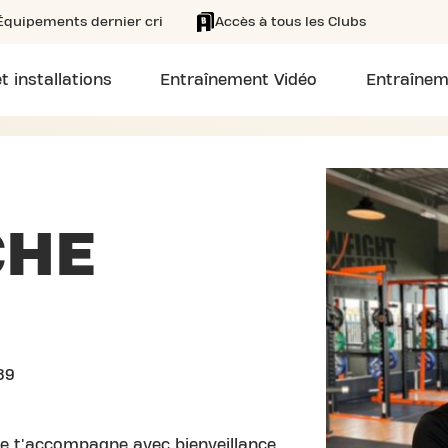
Équipements dernier cri
Accès à tous les Clubs
t installations
Entraînement Vidéo
Entraînem
HE
89
e t'accompagne avec bienveillance