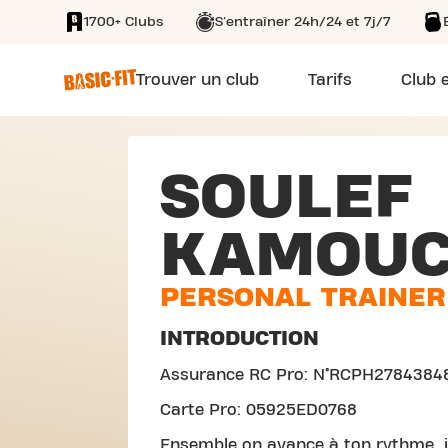
1700+ Clubs
S'entraîner 24h/24 et 7j/7
SKIP TO MAIN CONTENT
Trouver un club
Tarifs
Club e
SOULEF
KAMOUC
PERSONAL TRAINER
INTRODUCTION
Assurance RC Pro: N°RCPH2784384
Carte Pro: 05925ED0768
Ensemble on avance à ton rythme, j