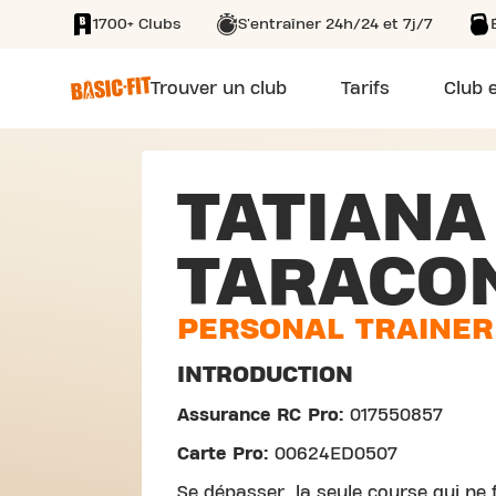
1700+ Clubs
S'entraîner 24h/24 et 7j/7
SKIP TO MAIN CONTENT
Trouver un club
Tarifs
Club e
TATIANA
TARACO
PERSONAL TRAINER
INTRODUCTION
Assurance RC Pro:
017550857
Carte Pro:
00624ED0507
Se dépasser, la seule course qui ne f