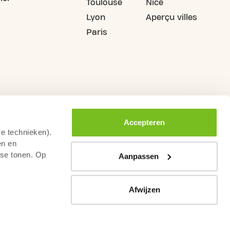
Toulouse
Nice
Lyon
Aperçu villes
Paris
Accepteren
re technieken).
en en
sse tonen. Op
Aanpassen
Afwijzen
rs de droit de rétractation
Conditions générales