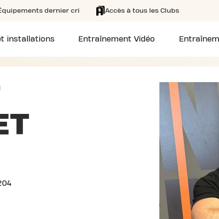
Équipements dernier cri
Accès à tous les Clubs
t installations
Entraînement Vidéo
Entraînem
T
ET
204