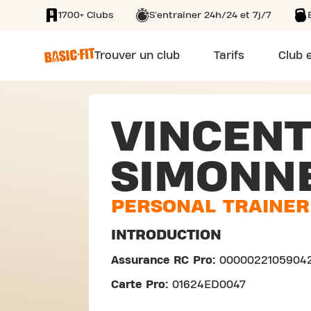
1700+ Clubs
S'entraîner 24h/24 et 7j/7
SKIP TO MAIN CONTENT
Trouver un club
Tarifs
Club e
VINCEN
SIMONN
PERSONAL TRAINER
INTRODUCTION
Assurance RC Pro:
0000022105904
Carte Pro:
01624ED0047