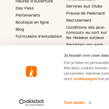
Heures d'ouverture
Services aux Clubs
Day Pass
Preuve de Paiement
Partenariats
Recrutement
Boutique en ligne
Conditions des jeux-
Blog
concours au sort sur
Formulaire d'annulation
les réseaux sociaux
Parrainez vos amis
Jij bepaalt over jouw data
Om je beter en persoonlijk
Met deze cookies kunnen wi
verzamelen. Hiermee kunne
onze
cookiepagina
kun je
Informations cookie
Pol
Basic-Fit France
Mentions légales
Toon details