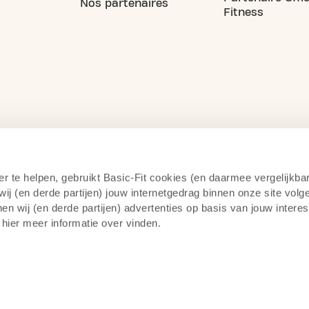
Nos partenaires
Fitness
er te helpen, gebruikt Basic-Fit cookies (en daarmee vergelijkba
j (en derde partijen) jouw internetgedrag binnen onze site volg
n wij (en derde partijen) advertenties op basis van jouw intere
 hier meer informatie over vinden.
itique de confidentialité
Surveillance par caméra
14 jou