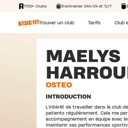
1700+ Clubs
S'entraîner 24h/24 et 7j/7
SKIP TO MAIN CONTENT
Trouver un club
Tarifs
Club e
MAELYS
HARROU
OSTEO
INTRODUCTION
L'intérêt de travailler dans le club 
patients régulièrement. Cela me perm
accompagnement en équipe avec les
maintenir ses performances sportiv