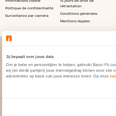
Informations cookie
14 jours de droit de
rétractation
Politique de confidentialité
Conditions générales
Surveillance par caméra
Mentions légales
Jij bepaalt over jouw data
Om je beter en persoonlijker te helpen, gebruikt Basic-Fit 
wij (en derde partijen) jouw internetgedrag binnen onze site
advertenties op basis van jouw interesse tonen. Op onze
co