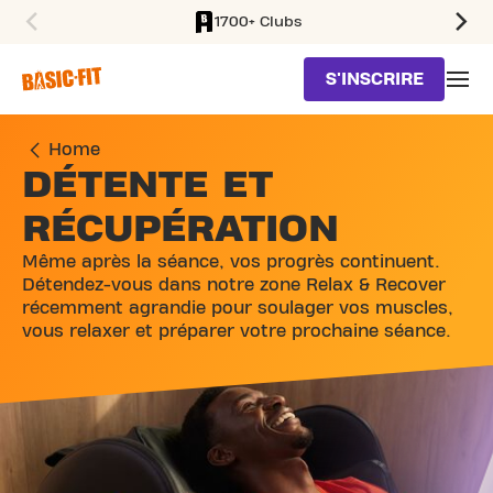
1700+ Clubs
SKIP TO MAIN CONTENT
S'INSCRIRE
Home
DÉTENTE ET
RÉCUPÉRATION
Même après la séance, vos progrès continuent.
Détendez-vous dans notre zone Relax & Recover
récemment agrandie pour soulager vos muscles,
vous relaxer et préparer votre prochaine séance.