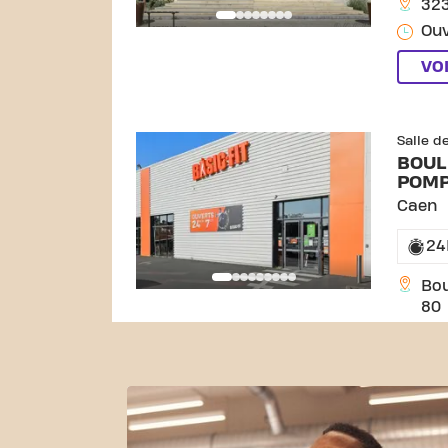
323
Ouv
VO
SKIP CLUB BOULEV
Salle d
BOUL
POMP
Caen
24
Bo
80
Ouv
VO