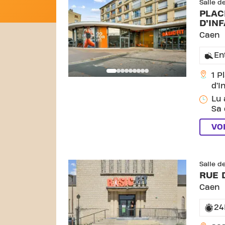
Salle d
PLAC
D’IN
Caen
En
1 P
d’I
Lu 
Sa 
VO
S
Salle d
RUE 
Caen
24