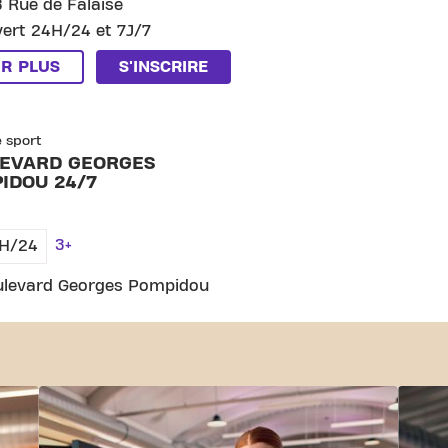
 Rue de Falaise
ert 24H/24 et 7J/7
IR PLUS
S'INSCRIRE
ARD GEORGES POMPIDOU 24/7
e sport
EVARD GEORGES
IDOU 24/7
3+
H/24
ulevard Georges Pompidou
ert 24H/24 et 7J/7
IR PLUS
S'INSCRIRE