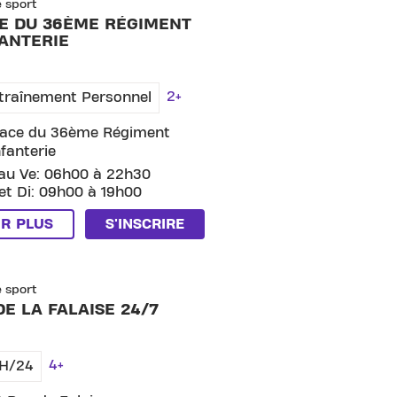
e sport
E DU 36ÈME RÉGIMENT
FANTERIE
2+
traînement Personnel
lace du 36ème Régiment
nfanterie
au Ve: 06h00 à 22h30
et Di: 09h00 à 19h00
IR PLUS
S'INSCRIRE
KIP CLUB RUE DE LA FALAISE 24/7
e sport
DE LA FALAISE 24/7
4+
H/24