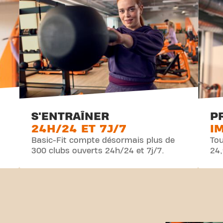
S'ENTRAÎNER
P
24H/24 ET 7J/7
I
Basic-Fit compte désormais plus de
Tou
300 clubs ouverts 24h/24 et 7j/7.
24