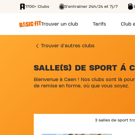
1700+ Clubs
S'entraîner 24h/24 et 7j/7
SKIP TO MAIN CONTENT
Trouver un club
Tarifs
Club e
Trouver d'autres clubs
SALLE(S) DE SPORT Á 
SKIP MAP LIST
Bienvenue à Caen ! Nos clubs sont là pour
de remise en forme, où que vous soyez.
3 salles de sport t
SKIP CLUB PLACE DU 3