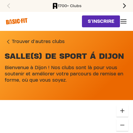
1700+ Clubs
SKIP TO MAIN CONTENT
S'INSCRIRE
Trouver d'autres clubs
SALLE(S) DE SPORT Á DIJON
SKIP MAP LIST
Bienvenue à Dijon ! Nos clubs sont là pour vous
soutenir et améliorer votre parcours de remise en
forme, où que vous soyez.