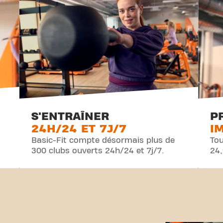
S'ENTRAÎNER
P
24H/24 ET 7J/7
I
Basic-Fit compte désormais plus de
Tou
300 clubs ouverts 24h/24 et 7j/7.
24