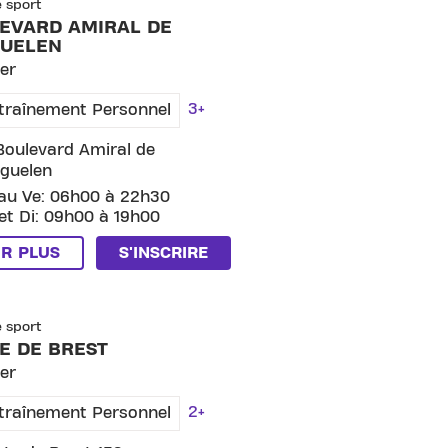
e sport
EVARD AMIRAL DE
UELEN
er
3+
traînement Personnel
Boulevard Amiral de
guelen
au Ve: 06h00 à 22h30
et Di: 09h00 à 19h00
IR PLUS
S'INSCRIRE
SKIP CLUB ROUTE DE BREST
e sport
E DE BREST
er
2+
traînement Personnel