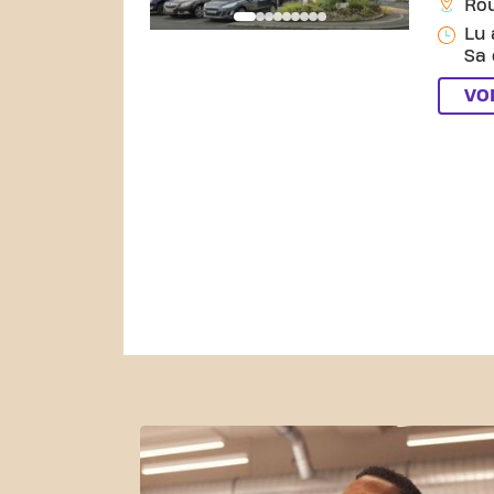
Rou
Lu 
Sa 
VO