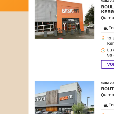
Salle d
BOUL
KERG
Quimp
En
15 
Ker
Lu 
Sa 
VO
Salle d
ROUT
Quimp
En