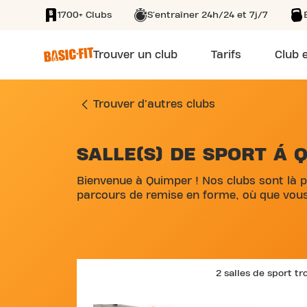
1700+ Clubs
S'entraîner 24h/24 et 7j/7
SKIP TO MAIN CONTENT
Trouver un club
Tarifs
Club e
Trouver d'autres clubs
SALLE(S) DE SPORT Á 
SKIP MAP LIST
Bienvenue à Quimper ! Nos clubs sont là p
parcours de remise en forme, où que vous
2 salles de sport t
SKIP CLUB BOUL