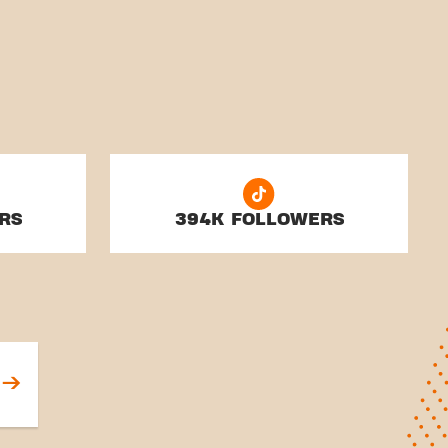
RS
394K FOLLOWERS