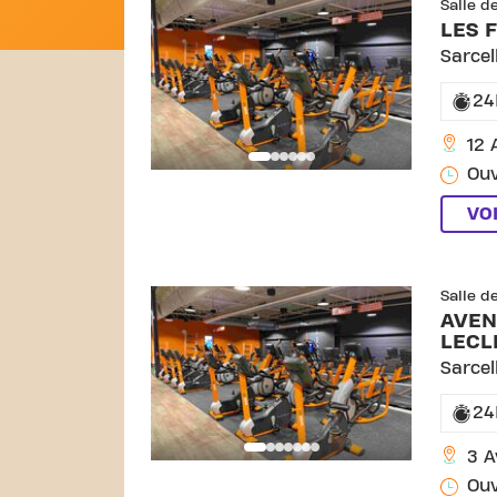
Salle d
LES 
Sarcel
24
12 
Ouv
VO
SKIP CLUB AVENUE 
Salle d
AVEN
LECL
Sarcel
24
3 A
Ouv