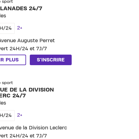
e sport
FLANADES 24/7
les
2+
H/24
Avenue Auguste Perret
ert 24H/24 et 7J/7
IR PLUS
S'INSCRIRE
DE LA DIVISION LECLERC 24/7
e sport
UE DE LA DIVISION
ERC 24/7
les
2+
H/24
venue de la Division Leclerc
ert 24H/24 et 7J/7