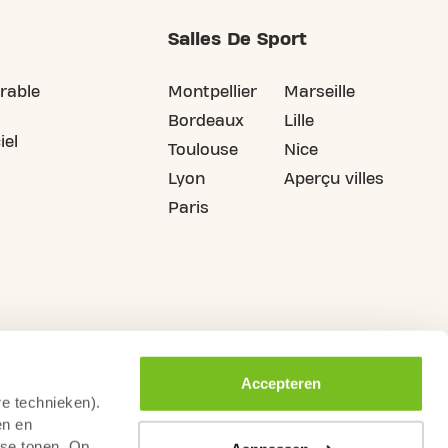
Salles De Sport
rable
Montpellier
Marseille
Bordeaux
Lille
iel
Toulouse
Nice
Lyon
Aperçu villes
Paris
Accepteren
re technieken).
en en
sse tonen. Op