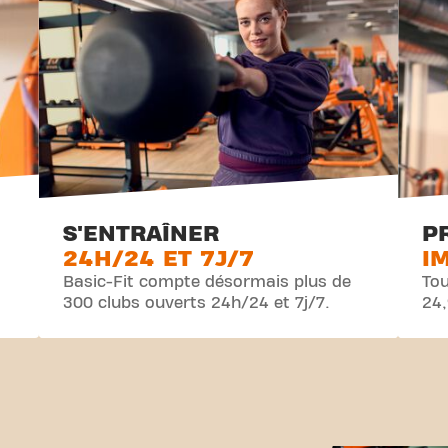
S'ENTRAÎNER
P
24H/24 ET 7J/7
I
Basic-Fit compte désormais plus de
Tou
300 clubs ouverts 24h/24 et 7j/7.
24