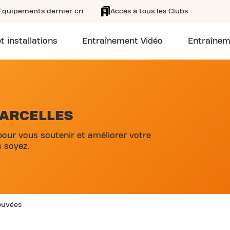
Équipements dernier cri
Accès à tous les Clubs
t installations
Entraînement Vidéo
Entraînem
SARCELLES
pour vous soutenir et améliorer votre
 soyez.
rouvées
SKIP CLUB LES FLANADES 24/7