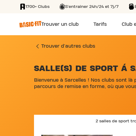
1700+ Clubs
S'entraîner 24h/24 et 7j/7
SKIP TO MAIN CONTENT
Trouver un club
Tarifs
Club e
Trouver d'autres clubs
SALLE(S) DE SPORT Á 
SKIP MAP LIST
Bienvenue à Sarcelles ! Nos clubs sont là 
parcours de remise en forme, où que vous
2 salles de sport t