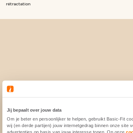
rétractation
Jij bepaalt over jouw data
Om je beter en persoonlijker te helpen, gebruikt Basic-Fit 
wij (en derde partijen) jouw internetgedrag binnen onze site
advertenties op basis van jouw interesse tonen. Op onze
co