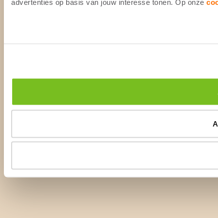
advertenties op basis van jouw interesse tonen. Op onze
co
A