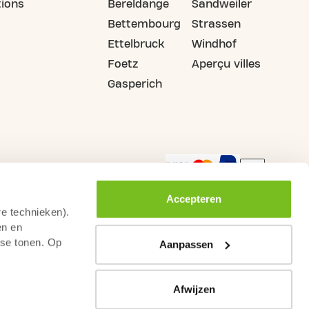
ions
Bereldange
Sandweiler
Bettembourg
Strassen
Ettelbruck
Windhof
Foetz
Aperçu villes
Gasperich
Accepteren
re technieken).
en en
sse tonen. Op
Aanpassen
ion
Surveillance par camera
Conditions générales
Afwijzen