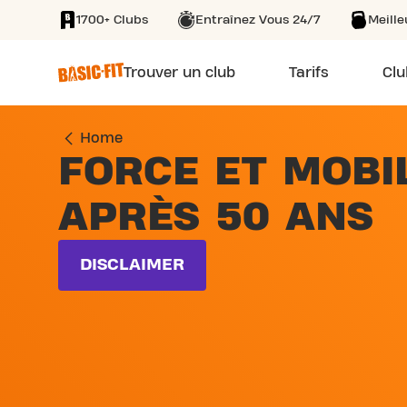
1700+ Clubs
Entraînez Vous 24/7
Meill
SKIP TO MAIN CONTENT
Trouver un club
Tarifs
Clu
Home
FORCE ET MOBI
APRÈS 50 ANS
DISCLAIMER