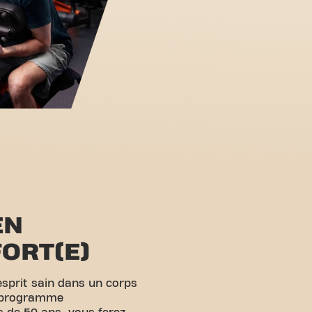
EN
ORT(E)
esprit sain dans un corps
u programme