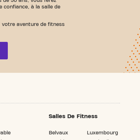
s de 50 ans, vous ferez
e confiance, à la salle de
votre aventure de fitness
!
Salles De Fitness
rable
Belvaux
Luxembourg