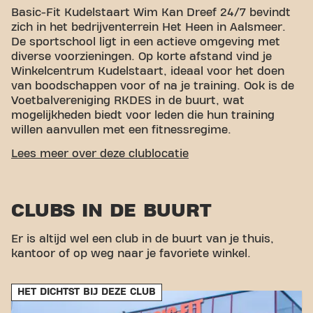
Basic-Fit Kudelstaart Wim Kan Dreef 24/7 bevindt
zich in het bedrijventerrein Het Heen in Aalsmeer.
De sportschool ligt in een actieve omgeving met
diverse voorzieningen. Op korte afstand vind je
Winkelcentrum Kudelstaart, ideaal voor het doen
van boodschappen voor of na je training. Ook is de
Voetbalvereniging RKDES in de buurt, wat
mogelijkheden biedt voor leden die hun training
willen aanvullen met een fitnessregime.
GEMAKKELIJKE BEREIKBAARHEID
Lees meer over deze clublocatie
Onze fitness is makkelijk te bereiken! Je kunt via
verschillende vervoersmogelijkheden bij ons komen:
CLUBS IN DE BUURT
Auto:
Er is parkeergelegenheid naast de
sportschool.
Er is altijd wel een club in de buurt van je thuis,
Bus:
De dichtstbijzijnde bushalte is
kantoor of op weg naar je favoriete winkel.
Bilderdammerweg.
Met onze centrale ligging en toegankelijke
vervoersverbindingen is het bereiken van je
HET DICHTST BIJ DEZE CLUB
fitnessdoelen nog nooit zo makkelijk geweest. Kom