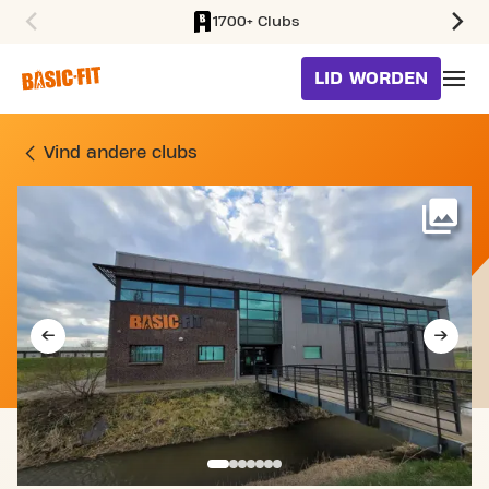
1700+ Clubs
SKIP TO MAIN CONTENT
LID WORDEN
SPORTSCHOOL WIM KAN 
Vind andere clubs
Me