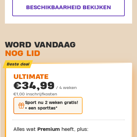
BESCHIKBAARHEID BEKIJKEN
WORD VANDAAG
NOG LID
Beste deal
ULTIMATE
€34,99
/ 4 weken
€1,00 inschrijfkosten
Sport nu
2 weken gratis
!
+ een sporttas*
Alles wat
Premium
heeft, plus: