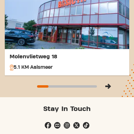
naar Basic-Fit Kudelstaart Wim Kan Dreef 24/7 in
Kudelstaart en maak deel uit van onze
fitnessgemeenschap.
Molenvlietweg 18
5.1 KM
Aalsmeer
Stay In Touch