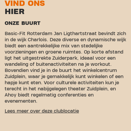
VIND ONS
HIER
ONZE BUURT
Basic-Fit Rotterdam Jan Ligthartstraat bevindt zich
in de wijk Charlois. Deze diverse en dynamische wijk
biedt een aantrekkelijke mix van stedelijke
voorzieningen en groene ruimtes. Op korte afstand
ligt het uitgestrekte Zuiderpark, ideaal voor een
wandeling of buitenactiviteiten na je workout.
Bovendien vind je in de buurt het winkelcentrum
Zuidplein, waar je gemakkelijk kunt winkelen of een
hapje kunt eten. Voor culturele activiteiten kun je
terecht in het nabijgelegen theater Zuidplein, en
Ahoy biedt regelmatig conferenties en
evenementen.
GEMAKKELIJKE BEREIKBAARHEID
Lees meer over deze clublocatie
Onze fitness is makkelijk te bereiken! Je kunt via
verschillende vervoersmogelijkheden bij ons komen: