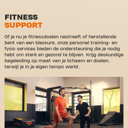
Functional zone
Stretch zone
FITNESS
SUPPORT
Virtual cycling
Rondleiding
Of je nu je fitnessdoelen nastreeft of herstellende
bent van een blessure, onze personal training- en
fysio services bieden de ondersteuning die je nodig
hebt om sterk en gezond te blijven. Krijg deskundige
begeleiding op maat van je lichaam en doelen,
terwijl je in je eigen tempo werkt.