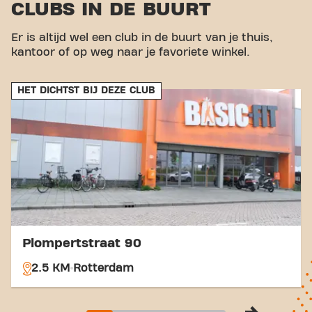
CLUBS IN DE BUURT
Auto:
Er zijn verschillende parkeermogelijkheden
in de buurt, zowel betaalde parkeerplaatsen op
Er is altijd wel een club in de buurt van je thuis,
straat als diverse parkeergarages.
kantoor of op weg naar je favoriete winkel.
Bus:
De dichtstbijzijnde bushalte is
Verboomstraat, op loopafstand van de
sportschool.
HET DICHTST BIJ DEZE CLUB
tramhalte:
De tramhalte Van Blommesteynweg
ligt vlakbij, waardoor reizen met de tram zeer
toegankelijk is.
Met onze centrale ligging en toegankelijke
vervoersverbindingen is het bereiken van je
fitnessdoelen nog nooit zo makkelijk geweest. Kom
naar Basic-Fit Rotterdam Jan Ligthartstraat in
Rotterdam en maak deel uit van onze
fitnessgemeenschap.
Plompertstraat 90
2.5 KM
Rotterdam