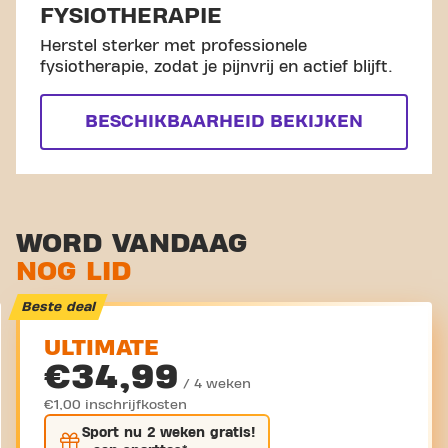
FYSIOTHERAPIE
Herstel sterker met professionele
fysiotherapie, zodat je pijnvrij en actief blijft.
BESCHIKBAARHEID BEKIJKEN
WORD VANDAAG
NOG LID
Beste deal
ULTIMATE
€34,99
/ 4 weken
€1,00 inschrijfkosten
Sport nu
2 weken gratis
!