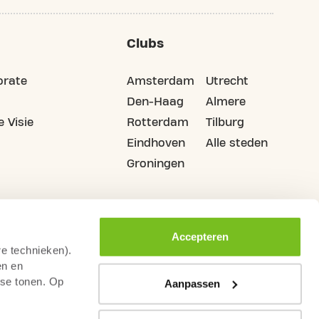
Clubs
orate
Amsterdam
Utrecht
Den-Haag
Almere
 Visie
Rotterdam
Tilburg
Eindhoven
Alle steden
Groningen
Accepteren
re technieken).
en en
sse tonen. Op
Aanpassen