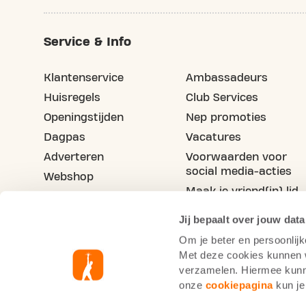
Service & Info
Klantenservice
Ambassadeurs
Huisregels
Club Services
Openingstijden
Nep promoties
Dagpas
Vacatures
Adverteren
Voorwaarden voor
social media-acties
Webshop
Maak je vriend(in) lid
Blog
Jij bepaalt over jouw data
Om je beter en persoonlijk
Met deze cookies kunnen wi
verzamelen. Hiermee kunne
onze
cookiepagina
kun je