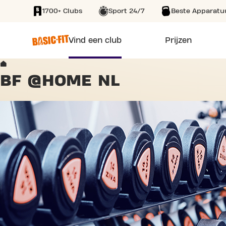
1700+ Clubs
Sport 24/7
Beste Apparatu
SKIP TO MAIN CONTENT
Vind een club
Prijzen
Home
BF @HOME NL