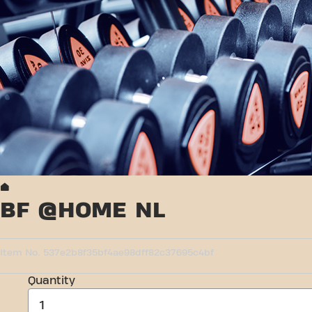
Home
BF @HOME NL
Item No.
537e2b8f35bf4ae98dff82c37695c4bf
5 out of 5 Customer Rating
Quantity