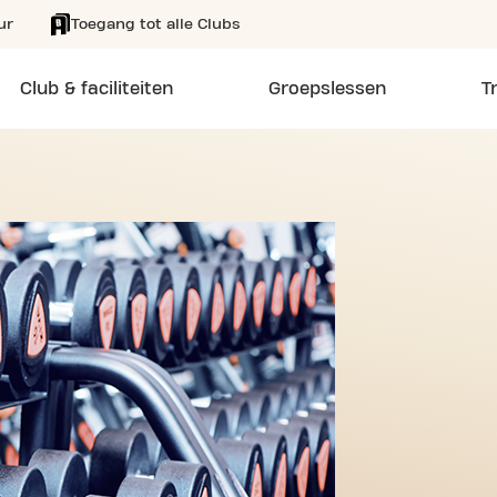
ur
Toegang tot alle Clubs
Club & faciliteiten
Groepslessen
T