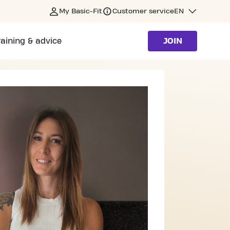
My Basic-Fit
Customer service
EN
raining & advice
JOIN