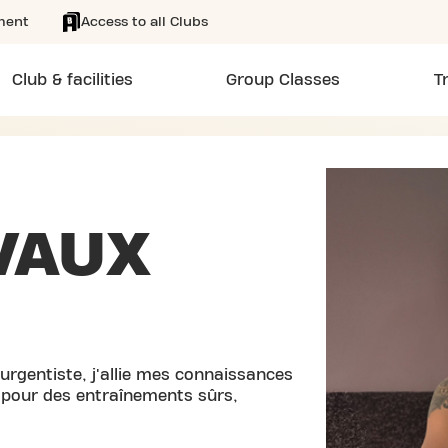
ment
Access to all Clubs
Club & facilities
Group Classes
T
VAUX
rgentiste, j'allie mes connaissances
 pour des entraînements sûrs,