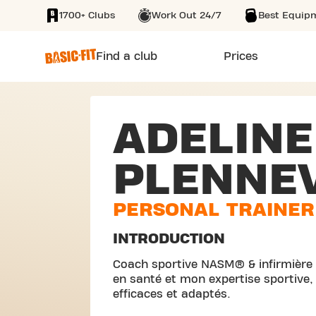
1700+ Clubs
Work Out 24/7
Best Equip
SKIP TO MAIN CONTENT
Find a club
Prices
ADELINE
PLENNE
PERSONAL TRAINER
INTRODUCTION
Coach sportive NASM® & infirmière u
en santé et mon expertise sportive,
efficaces et adaptés.