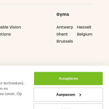
Gyms
able Vision
Antwerp
Hasselt
tions
Ghent
Belgium
Brussels
Accepteren
re technieken).
en en
sse tonen. Op
Aanpassen