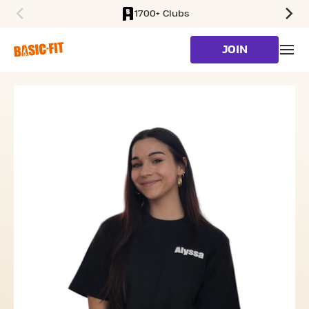
1700+ Clubs
SKIP TO MAIN CONTENT
JOIN