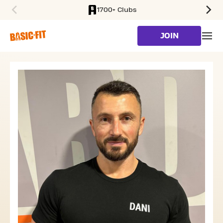
1700+ Clubs
SKIP TO MAIN CONTENT
JOIN