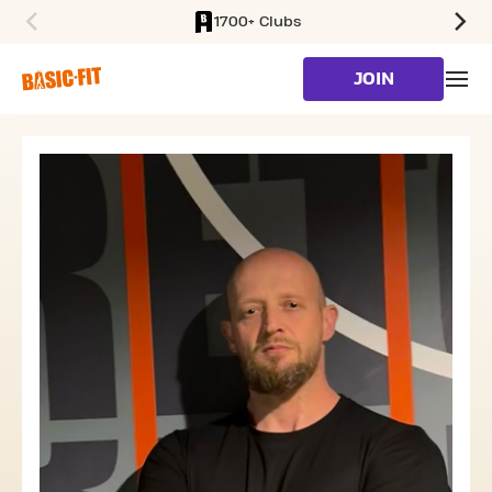
1700+ Clubs
SKIP TO MAIN CONTENT
JOIN