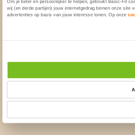
Om je beter en persoonlijker te helpen, gebruikt Basic-Fit 
wij (en derde partijen) jouw internetgedrag binnen onze site
advertenties op basis van jouw interesse tonen. Op onze
co
A