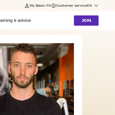
My Basic-Fit
Customer service
EN
raining & advice
JOIN