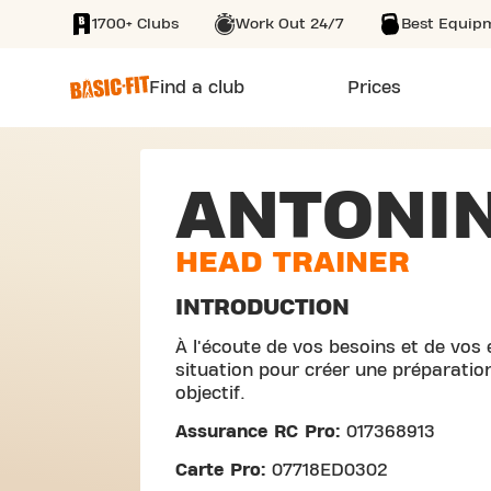
1700+ Clubs
Work Out 24/7
Best Equip
SKIP TO MAIN CONTENT
Find a club
Prices
ANTONI
HEAD TRAINER
INTRODUCTION
À l'écoute de vos besoins et de vos 
situation pour créer une préparatio
objectif.
Assurance RC Pro:
017368913
Carte Pro:
07718ED0302