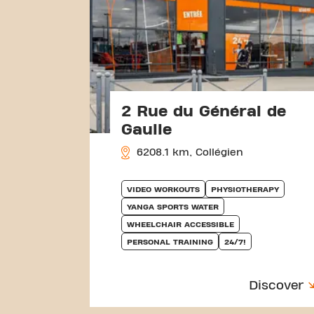
2 Rue du Général de
Gaulle
6208.1 km, Collégien
VIDEO WORKOUTS
PHYSIOTHERAPY
YANGA SPORTS WATER
WHEELCHAIR ACCESSIBLE
PERSONAL TRAINING
24/7!
Discover