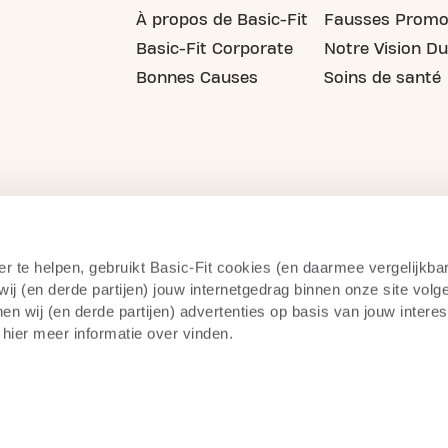
À propos de Basic-Fit
Fausses Promo
Basic-Fit Corporate
Notre Vision Du
Bonnes Causes
Soins de santé
er te helpen, gebruikt Basic-Fit cookies (en daarmee vergelijkba
j (en derde partijen) jouw internetgedrag binnen onze site volg
n wij (en derde partijen) advertenties op basis van jouw intere
 hier meer informatie over vinden.
litique de confidentialité
Surveillance par camera
14 jo
teur du fitness