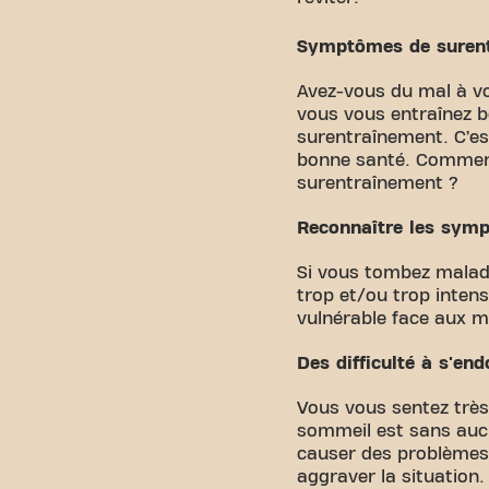
Symptômes de surentr
Avez-vous du mal à v
vous vous entraînez b
surentraînement. C’est
bonne santé. Comment 
surentraînement ?
Reconnaître les sym
Si vous tombez malade
trop et/ou trop inte
vulnérable face aux ma
Des difficulté à s'en
Vous vous sentez trè
sommeil est sans auc
causer des problème
aggraver la situation.