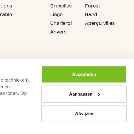
tions
Bruxelles
Forest
rable
Liége
Gand
Charleroi
Aperçu villes
Anvers
Accepteren
re technieken).
en en
sse tonen. Op
Aanpassen
Afwijzen
urs de droit de rétractation
Conditions générales