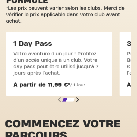
FORMULE
*Les prix peuvent varier selon les clubs. Merci de
vérifier le prix applicable dans votre club avant
achat.
1 Day Pass
3 
Votre aventure d'un jour ! Profitez
Prof
d'un accès unique à un club. Votre
Basi
day pass peut être utilisé jusqu'à 7
€. U
jours après l'achat.
l'ac
À partir de 11,99 €*
À p
/ 1 Jour
COMMENCEZ VOTRE
PARCOURS